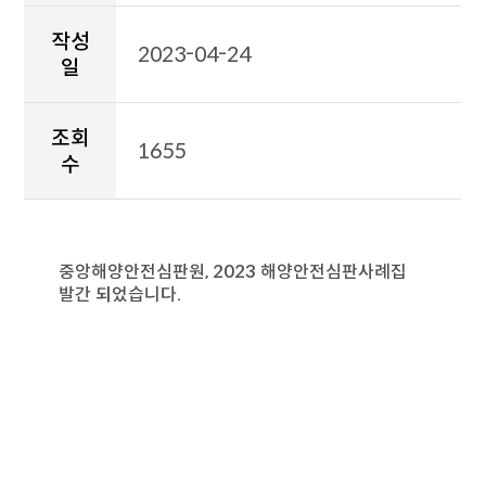
성
일,
작성
2023-04-24
조
일
회
수,
첨
조회
부
1655
수
파
일,
보
도
자
중앙해양안전심판원, 2023 해양안전심판사례집
료
발간 되었습니다.
상
세
내
용
이
출
력
된