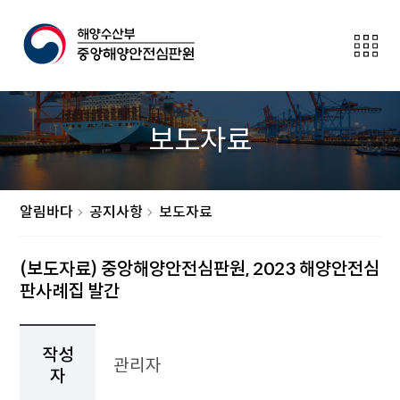
전
체
메
뉴
보
보도자료
이
기
버
튼
알림바다
공지사항
보도자료
(보도자료) 중앙해양안전심판원, 2023 해양안전심
판사례집 발간
작
성
작성
관리자
자,
자
작