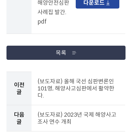
해양안전심판
다운로드
사례집 발간.
pdf
목록
이
전
(보도자료) 올해 국선 심판변론인
이전
게
101명, 해양사고심판에서 활약한
글
시
다.
물
과
다
다음
(보도자료) 2023년 국제 해양사고
음
글
조사 연수 개최
게
시