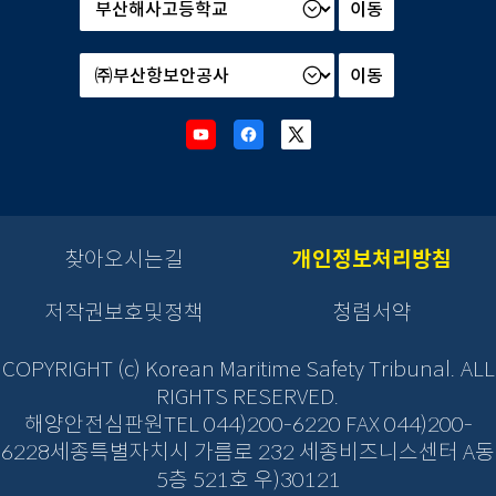
부
및
산
소
하
속
기
기
관
관
Youtube
Facebook
X
선
선
새
새
새
택
택
창
창
창
후
후
으
으
으
이
이
로
로
로
동
동
이
이
이
찾아오시는길
개인정보처리방침
버
버
동
동
동
튼
튼
을
저작권보호및정책
청렴서약
을
클
클
릭
릭
COPYRIGHT (c) Korean Maritime Safety Tribunal. ALL
하
하
RIGHTS RESERVED.
면
면
해양안전심판원TEL 044)200-6220 FAX 044)200-
새
새
창
6228세종특별자치시 가름로 232 세종비즈니스센터 A동
창
열
열
5층 521호 우)30121
림