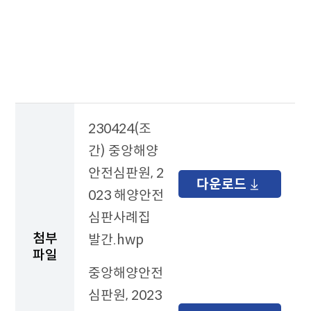
보
도
자
료
테
이
블
230424(조
간) 중앙해양
안전심판원, 2
다운로드
023 해양안전
심판사례집
첨부
발간.hwp
파일
중앙해양안전
심판원, 2023