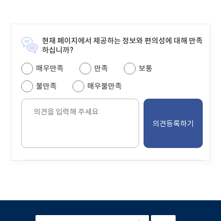
물
을
안
내
현재 페이지에서 제공하는 정보와 편의성에 대해 만족
하
하십니까?
는
매우만족
만족
보통
테
이
불만족
매우불만족
블
의
견
을
입
력
해
주
세
요.
본