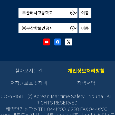
본
부
및
산
소
하
속
기
기
관
관
Youtube
Facebook
X
선
선
새
새
새
택
택
창
창
창
후
후
으
으
으
이
이
로
로
로
동
동
이
이
이
찾아오시는길
개인정보처리방침
버
버
동
동
동
튼
튼
을
저작권보호및정책
청렴서약
을
클
클
릭
릭
COPYRIGHT (c) Korean Maritime Safety Tribunal. ALL
하
하
RIGHTS RESERVED.
면
면
해양안전심판원TEL 044)200-6220 FAX 044)200-
새
새
창