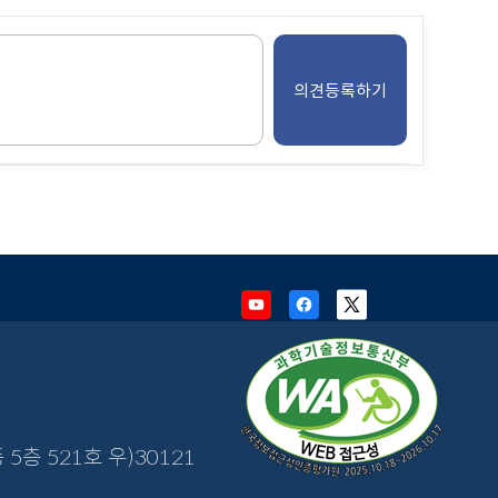
Youtube
Facebook
X
새
새
새
창
창
창
으
으
으
로
로
로
이
이
이
동
동
동
5층 521호 우)30121