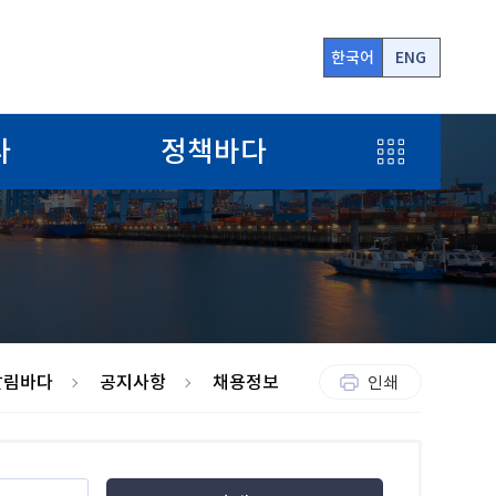
한국어
ENG
전
다
정책바다
체
메
뉴
알림바다
공지사항
채용정보
인쇄
보