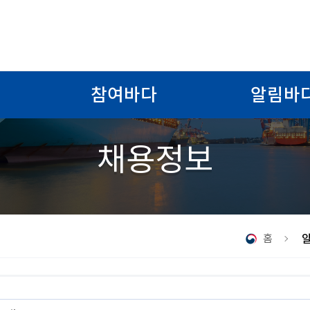
참여바다
알림바
채용정보
홈