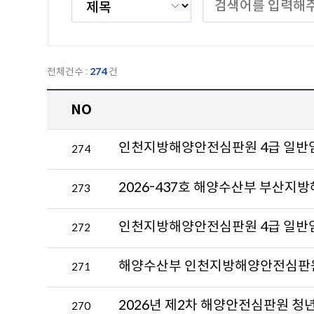
색
색
조
어
건
를
을
입
선
력
전체건수 :
274
건
택
해
해
주
NO
주
세
세
요.
NO,
요.
274
제
목,
첨
2026-437호 해양수산부 부산지
273
부
파
일,
272
작
성
해양수산부 인천지방해양안전심판원
271
자,
작
성
2026년 제2차 해양안전심판원 청
270
일,