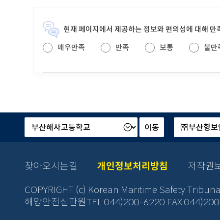
현재 페이지에서 제공하는 정보와 편의성에 대해 
매우만족
만족
보통
불만
본
산
부
하
및
기
소
관
속
선
찾아오시는길
개인정보처리방침
저작권
기
택
관
후
COPYRIGHT (c) Korean Maritime Safety Tribun
선
이
택
동
해양안전심판원TEL 044)200-6220 FAX 044)
후
버