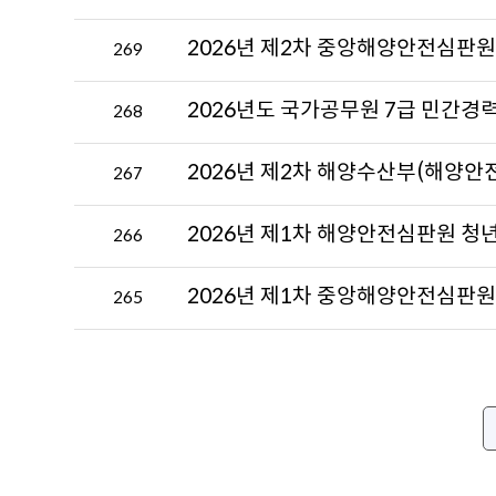
조
회
2026년 제2차 중앙해양안전심판원 
269
수
가
2026년도 국가공무원 7급 민간경력
268
출
력
된
2026년 제2차 해양수산부(해양안
267
채
용
정
2026년 제1차 해양안전심판원 청년
266
보
테
2026년 제1차 중앙해양안전심판
265
이
블
입
니
다.