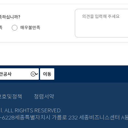
의
만족하십니까?
견
을
족
매우불만족
입
력
해
주
세
요.
보호및정책
청렴서약
al. ALL RIGHTS RESERVED.
200-6228세종특별자치시 가름로 232 세종비즈니스센터 A동 