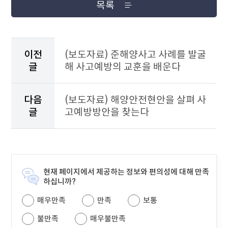
목록
이
전
이전
(보도자료) 준해양사고 사례를 발굴
게
글
해 사고예방의 교훈을 배운다
시
물
과
다음
(보도자료) 해양안전현안을 살펴 사
다
글
고예방방안을 찾는다
음
게
시
물
을
안
현재 페이지에서 제공하는 정보와 편의성에 대해 만족
내
하십니까?
하
매우만족
만족
보통
는
테
불만족
매우불만족
이