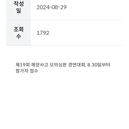
일,
작성
2024-08-29
조
일
회
수,
첨
조회
부
1792
수
파
일,
보
도
자
제19회 해양사고 모의심판 경연대회, 8.30일부터
료
참가자 접수
상
세
내
용
이
출
력
된
보
도