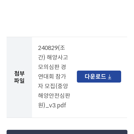
자
료
테
이
블
240829(조
간) 해양사고
모의심판 경
첨부
연대회 참가
다운로드
파일
자 모집(중앙
해양안전심판
원)_v3.pdf