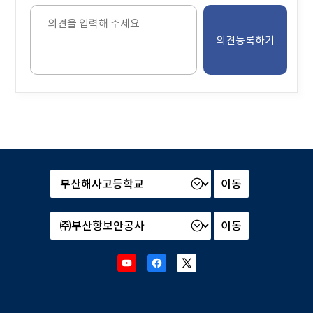
블
의
견
을
입
력
해
주
세
요.
본
부
및
산
소
하
속
기
기
관
관
Youtube
Facebook
X
선
선
새
새
새
택
택
창
창
창
후
후
으
으
으