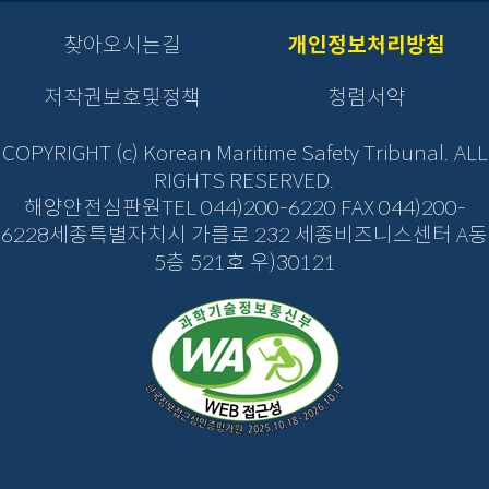
이
이
로
로
로
동
동
이
이
이
찾아오시는길
개인정보처리방침
버
버
동
동
동
튼
튼
을
저작권보호및정책
청렴서약
을
클
클
릭
릭
COPYRIGHT (c) Korean Maritime Safety Tribunal. ALL
하
하
RIGHTS RESERVED.
면
면
해양안전심판원TEL 044)200-6220 FAX 044)200-
새
새
창
6228세종특별자치시 가름로 232 세종비즈니스센터 A동
창
열
열
5층 521호 우)30121
림
림