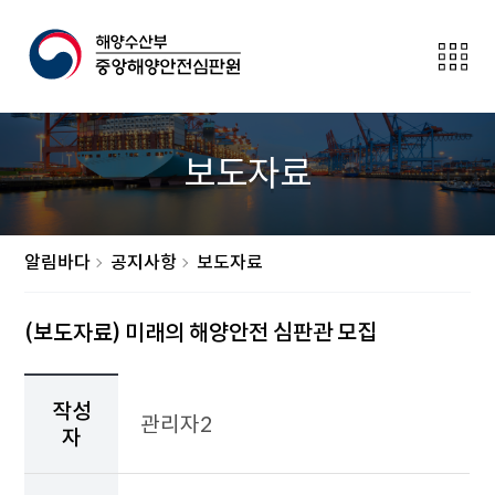
전
체
메
뉴
보
보도자료
이
기
버
튼
알림바다
공지사항
보도자료
(보도자료) 미래의 해양안전 심판관 모집
작
성
작성
관리자2
자,
자
작
성