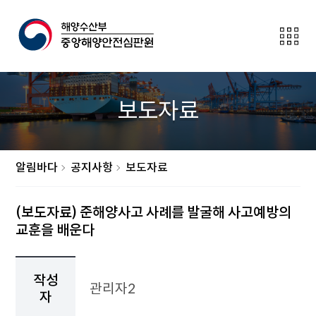
전
체
메
뉴
보
보도자료
이
기
버
튼
알림바다
공지사항
보도자료
(보도자료) 준해양사고 사례를 발굴해 사고예방의
교훈을 배운다
작
성
작성
관리자2
자,
자
작