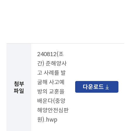
보
도
자
료
테
이
블
240812(조
간) 준해양사
고 사례를 발
굴해 사고예
첨부
다운로드
파일
방의 교훈을
배운다(중앙
해양안전심판
원).hwp