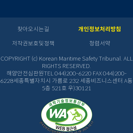
새
새
새
택
택
창
창
창
후
후
으
으
으
이
이
로
로
로
동
동
이
이
이
찾아오시는길
개인정보처리방침
버
버
동
동
동
튼
튼
을
저작권보호및정책
청렴서약
을
클
클
릭
릭
COPYRIGHT (c) Korean Maritime Safety Tribunal. ALL
하
하
RIGHTS RESERVED.
면
면
해양안전심판원TEL 044)200-6220 FAX 044)200-
새
새
창
6228세종특별자치시 가름로 232 세종비즈니스센터 A동
창
열
열
5층 521호 우)30121
림
림