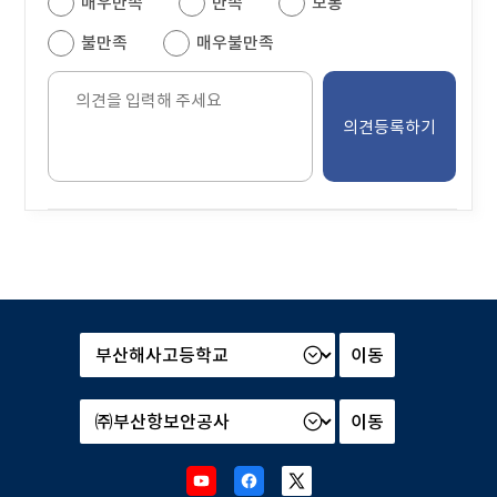
매우만족
만족
보통
는
테
불만족
매우불만족
이
블
의
견
을
입
력
해
주
세
요.
본
부
및
산
소
하
속
기
기
관
관
Youtube
Facebook
X
선
선