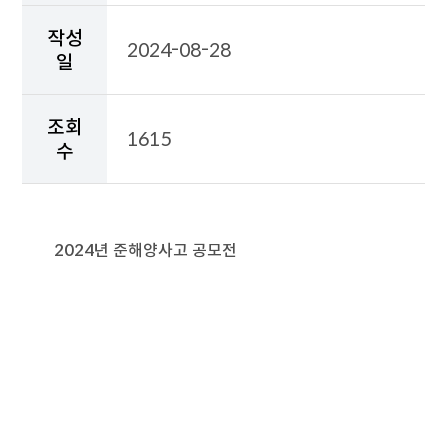
성
일,
작성
2024-08-28
조
일
회
수,
첨
조회
부
1615
수
파
일,
보
도
자
2024년 준해양사고 공모전
료
상
세
내
용
이
출
력
된