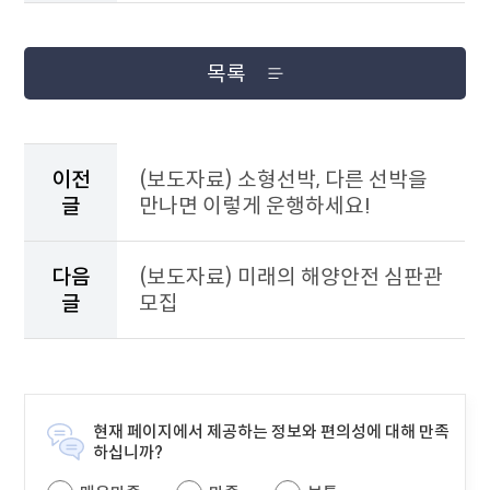
목록
이
전
이전
(보도자료) 소형선박, 다른 선박을
게
글
만나면 이렇게 운행하세요!
시
물
과
다음
(보도자료) 미래의 해양안전 심판관
다
글
모집
음
게
시
물
을
안
현재 페이지에서 제공하는 정보와 편의성에 대해 만족
내
하십니까?
하