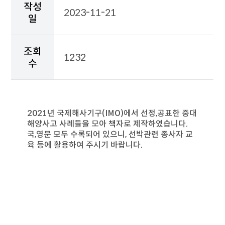
일,
작성
2023-11-21
조
일
회
수,
첨
조회
부
1232
수
파
일,
국
외
조
2021년 국제해사기구(IMO)에서 선정,공표한 중대
사
해양사고 사례들을 모아 책자로 제작하였습니다.
보
국,영문 모두 수록되어 있으니, 선박관련 종사자 교
고
육 등에 활용하여 주시기 바랍니다.
서
상
세
내
용
이
출
력