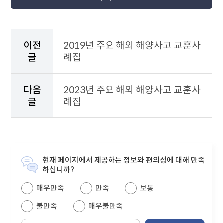
이
전
이전
2019년 주요 해외 해양사고 교훈사
게
글
례집
시
물
과
다음
2023년 주요 해외 해양사고 교훈사
다
글
례집
음
게
시
물
을
안
현재 페이지에서 제공하는 정보와 편의성에 대해 만족
내
하십니까?
하
매우만족
만족
보통
는
테
불만족
매우불만족
이
블