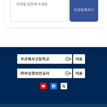
의
견
을
입
력
해
주
세
요.
본
부
및
산
소
하
속
기
기
관
관
Youtube
Facebook
X
선
선
새
새
새
택
택
창
창
창
후
후
으
으
으
이
이
로
로
로