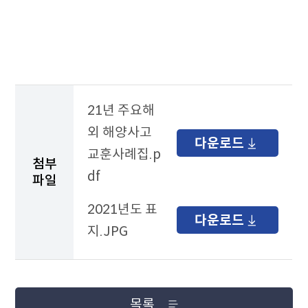
된
국
외
조
사
보
고
21년 주요해
서
테
외 해양사고
다운로드
이
교훈사례집.p
블
첨부
df
파일
2021년도 표
다운로드
지.JPG
목록