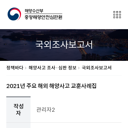
전
체
메
뉴
보
국외조사보고서
이
기
버
튼
정책바다
해양사고 조사·심판 정보
국외조사보고서
2021년 주요 해외 해양사고 교훈사례집
작
성
작성
관리자2
자,
자
작
성