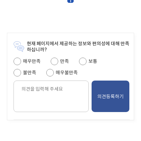
1
테
이
블
현재 페이지에서 제공하는 정보와 편의성에 대해 만족
하십니까?
매우만족
만족
보통
불만족
매우불만족
의
견
을
입
력
해
주
세
요.