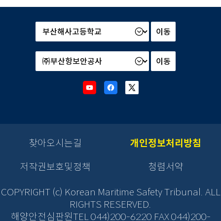
본
부
및
산
소
하
속
기
기
관
관
Youtube
Facebook
X
선
선
새
새
새
택
택
창
창
창
후
후
으
으
으
이
이
로
로
로
동
동
이
이
이
찾아오시는길
개인정보처리방침
버
버
동
동
동
튼
튼
을
저작권보호및정책
청렴서약
을
클
클
릭
릭
COPYRIGHT (c) Korean Maritime Safety Tribunal. ALL
하
하
RIGHTS RESERVED.
면
면
해양안전심판원TEL 044)200-6220 FAX 044)200-
새
새