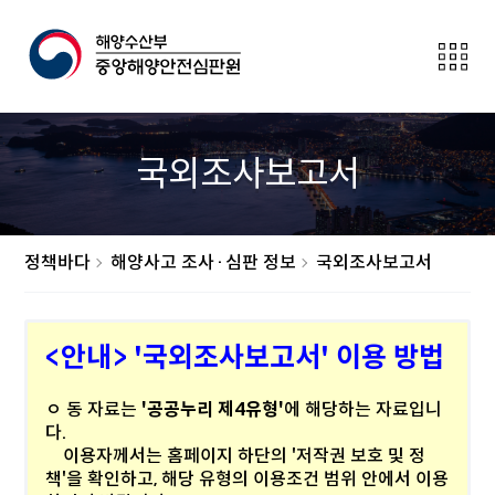
전
체
메
뉴
보
국외조사보고서
이
기
버
튼
정책바다
해양사고 조사·심판 정보
국외조사보고서
<안내> '국외조사보고서' 이용 방법
ㅇ 동 자료는
'공공누리 제4유형'
에 해당하는 자료입니
다.
이용자께서는 홈페이지 하단의 '저작권 보호 및 정
책'을 확인하고, 해당 유형의 이용조건 범위 안에서 이용