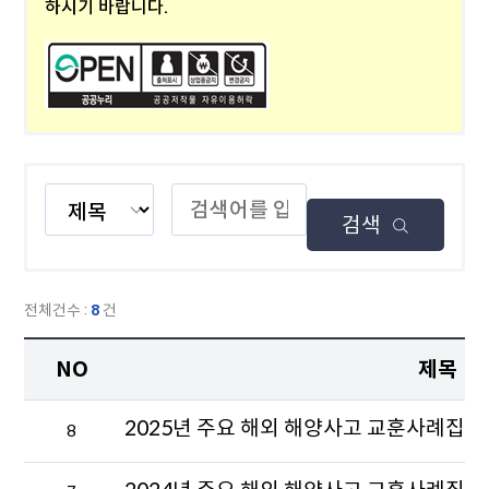
하시기 바랍니다.
제
검
목,
색
검색
내
어
용,
를
제
입
목
력
전체건수 :
8
건
+내
하
용
세
NO
제목
중
요.
선
NO,
택
2025년 주요 해외 해양사고 교훈사례집
8
제
하
목,
세
첨